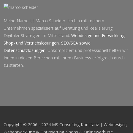
Meine Name ist Marco Scheider. Ich bin mit meinem
Unternehmen spezialisiert auf Beratung und Realisierung
Digitaler Strategien im Mittelstand.
Webdesign und Entwicklung
,
Shop- und Vertriebslösungen
,
SEO
/
SEA
sowie
Datenschutzlösung
en.
Unkompliziert und professionell helfen wir
Ihnen in diesen Bereichen mit Ihrem Business erfolgreich durch
zu starten.
Copyright © 2006 - 2024 MS Consulting Konstanz | Webdesign-;
Webentwicklung & Optimierung. Shops & Onlinewerbung