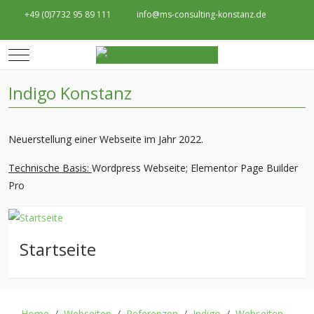
+49 (0)7732 95 89 111
info@ms-consulting-konstanz.de
Mobile Menu Toggle
Indigo Konstanz
Neuerstellung einer Webseite im Jahr 2022.
Technische Basis:
Wordpress Webseite; Elementor Page Builder
Pro
Startseite
Home
Webseiten
Referenzen
Indigo
Webseiten